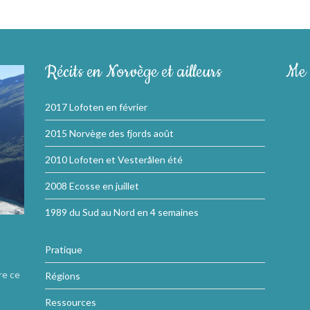
Récits en Norvège et ailleurs
Me 
2017 Lofoten en février
2015 Norvège des fjords août
2010 Lofoten et Vesterålen été
2008 Ecosse en juillet
1989 du Sud au Nord en 4 semaines
Pratique
re ce
Régions
Ressources