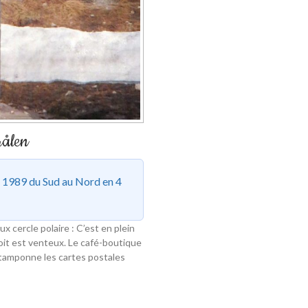
rålen
s
1989 du Sud au Nord en 4
x cercle polaire : C’est en plein
droit est venteux. Le café-boutique
l tamponne les cartes postales